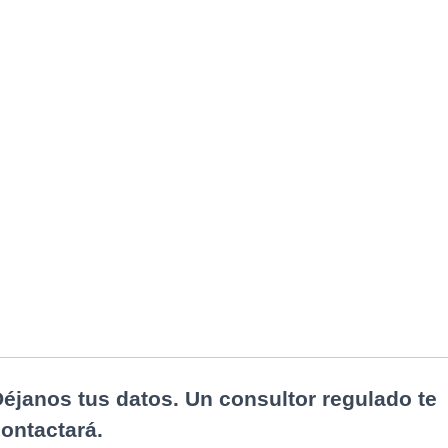
tud de Diagnóstico 
Evaluamos la viabilidad de tu caso antes de 
aceptarlo. 