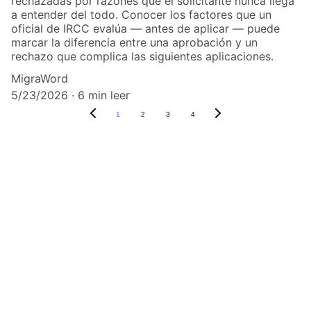
rechazadas por razones que el solicitante nunca llega
a entender del todo. Conocer los factores que un
oficial de IRCC evalúa — antes de aplicar — puede
marcar la diferencia entre una aprobación y un
rechazo que complica las siguientes aplicaciones.
MigraWord
5/23/2026
6 min leer
1
2
3
4
Contacto
info@migraword.com
DIRECCIÓN
4388 Rue Saint Denis Suite 200
Montreal, QC H2J 2L1, Canadá