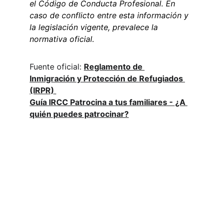
el Código de Conducta Profesional. En 
caso de conflicto entre esta información y 
la legislación vigente, prevalece la 
normativa oficial.
Fuente oficial: 
Reglamento de 
Inmigración y Protección de Refugiados 
(IRPR) 
Guía IRCC Patrocina a tus familiares - ¿A 
quién puedes patrocinar?
Contacto
info@migraword.com
DIRECCIÓN
4388 Rue Saint Denis Suite 200
Montreal, QC H2J 2L1, Canadá