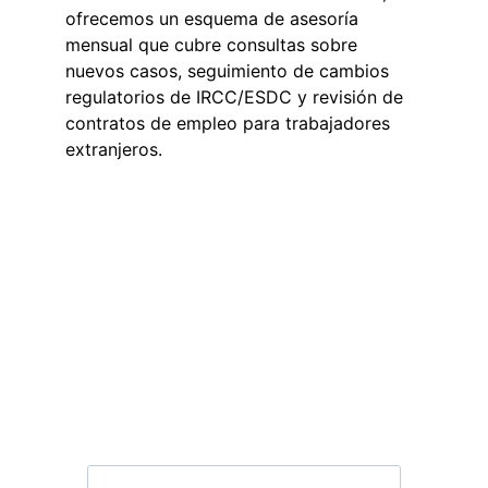
ofrecemos un esquema de asesoría 
mensual que cubre consultas sobre 
nuevos casos, seguimiento de cambios 
regulatorios de IRCC/ESDC y revisión de 
contratos de empleo para trabajadores 
extranjeros.
¿Piensa contratar 
talento extranjero?
Cuéntenos la posición y el perfil. 
Evaluamos la viabilidad migratoria antes 
de que usted asuma ningún compromiso.