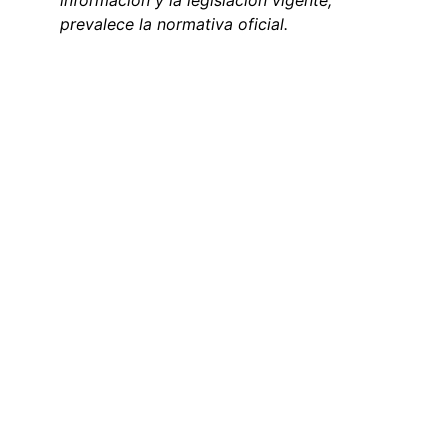
información y la legislación vigente, 
prevalece la normativa oficial.
Contact
info@migraword.com
ADRESSE
4388 Rue Saint Denis Suite 200
Montreal, QC H2J 2L1, Canadá