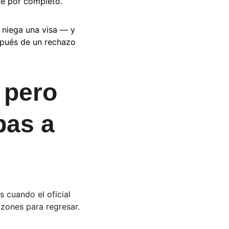
ce por completo.
 niega una visa — y 
spués de un rechazo 
 pero 
bas a 
 cuando el oficial 
azones para regresar.