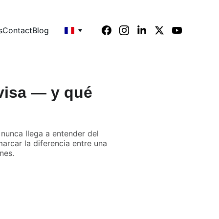
s
Contact
Blog
visa — y qué
 nunca llega a entender del
arcar la diferencia entre una
nes.