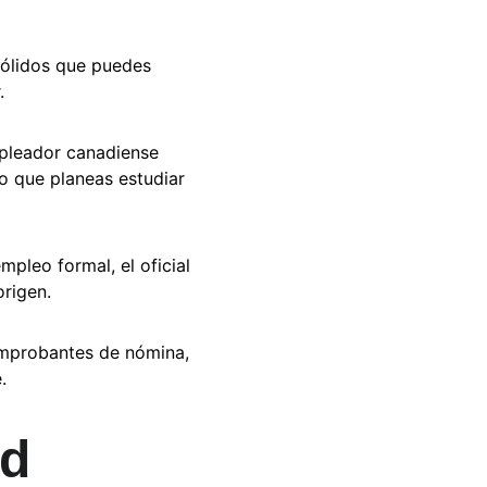
sólidos que puedes 
.
mpleador canadiense 
lo que planeas estudiar 
mpleo formal, el oficial 
origen.
comprobantes de nómina, 
.
d 